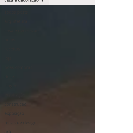
casa e decoração
Todos posts
arquitetura
casa e decoração
bolos
receitas
loja
boas compras
doce
viagem
inspiração
construção
exposição
feiras de design
arte