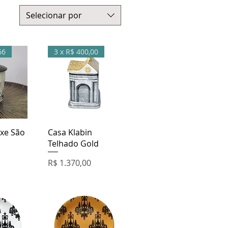
Selecionar por
66
3 x R$ 400,00
o rápida
Visualização rápida
ixe São
Casa Klabin
Telhado Gold
Preço
R$ 1.370,00