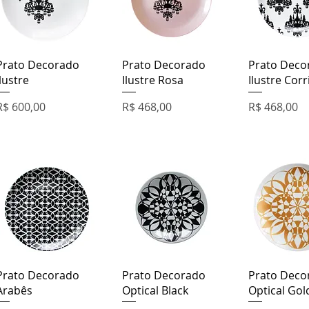
Visualização rápida
Visualização rápida
Visualizaçã
Prato Decorado
Prato Decorado
Prato Deco
Ilustre
Ilustre Rosa
Ilustre Corr
Preço
Preço
Preço
R$ 600,00
R$ 468,00
R$ 468,00
Visualização rápida
Visualização rápida
Visualizaçã
Prato Decorado
Prato Decorado
Prato Deco
Arabês
Optical Black
Optical Gol