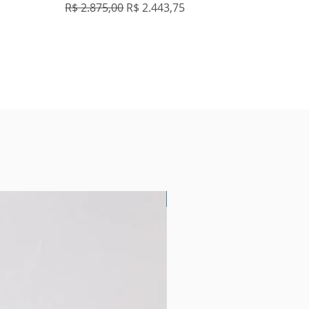
Preço normal
Preço promocional
R$ 2.875,00
R$ 2.443,75
Vidro