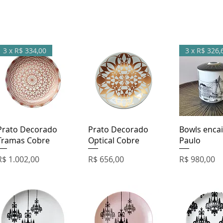
3 x R$ 334,00
3 x R$ 326,
Visualização rápida
Visualização rápida
Visualizaçã
Prato Decorado
Prato Decorado
Bowls enca
Tramas Cobre
Optical Cobre
Paulo
Preço
Preço
Preço
R$ 1.002,00
R$ 656,00
R$ 980,00