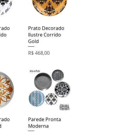
o rápida
Visualização rápida
rado
Prato Decorado
ido
Ilustre Corrido
Gold
Preço
R$ 468,00
o rápida
Visualização rápida
rado
Parede Pronta
d
Moderna