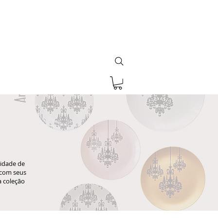
cidade de
s com seus
a coleção