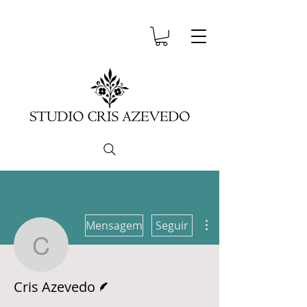
Mais ações
Mensagem
Seguir
Cris Azevedo
Escritor
Cris Azevedo