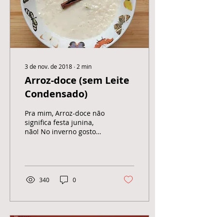
3 de nov. de 2018
∙
2
min
Arroz-doce (sem Leite
Condensado)
Pra mim, Arroz-doce não
significa festa junina,
não! No inverno gosto
dele quentinho com
canela polvilhada por
cima e no verão... Bem...
340
0