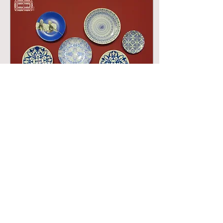
3 de set. de 2018
∙
2
min
Studio Cris Azevedo na
34ª Paralela
Lançamentos dos meus
pratos decorados, vasos,
almofadas e lenços na
Paralela Feira de Design
que aconteceu em agosto
desse ano na Oca - Ibir