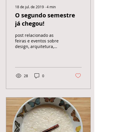
18 de jul. de 2019
∙
4
min
O segundo semestre
já chegou!
post relacionado as
feiras e eventos sobre
design, arquitetura,
decoração, mobiliários,
fotografia que acontecem
em São Paulo no
segundo sem
28
0