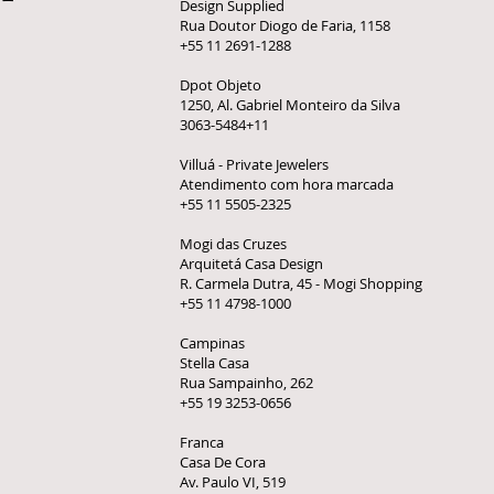
Design Supplied
Rua Doutor Diogo de Faria, 1158
+55 11 2691-1288
Dpot Objeto
1250, Al. Gabriel Monteiro da Silva
3063-5484+11
Villuá - Private Jewelers
Atendimento com hora marcada
+55 11 5505-2325
Mogi das Cruzes
Arquitetá Casa Design
R. Carmela Dutra, 45 - Mogi Shopping
+55 11 4798-1000
Campinas
Stella Casa
Rua Sampainho, 262
+55 19 3253-0656
Franca
Casa De Cora
Av. Paulo VI, 519