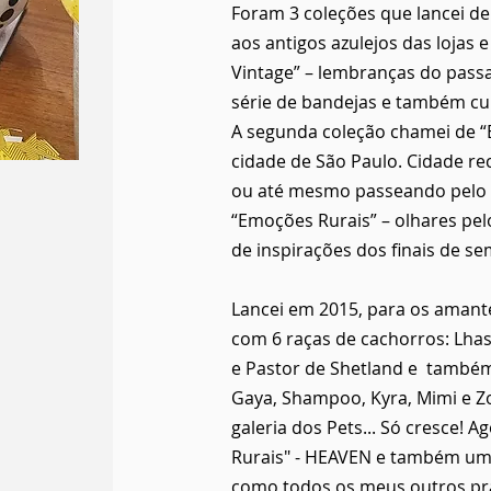
Foram 3 coleções que lancei d
aos antigos azulejos das lojas
Vintage” – lembranças do pass
série de bandejas e também cu
A segunda coleção chamei de “
cidade de São Paulo. Cidade re
ou até mesmo passeando pelo b
“Emoções Rurais” – olhares pel
de inspirações dos finais de s
Lancei em 2015, para os amante
com 6 raças de cachorros: Lhasa
e Pastor de Shetland e também 
Gaya, Shampoo, Kyra, Mimi e Zoe
galeria dos Pets... Só cresce! 
Rurais" - HEAVEN e também uma 
como todos os meus outros pra