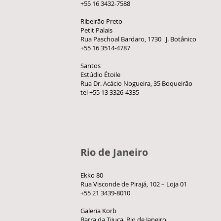
+55 16 3432-7588
Ribeirão Preto
Petit Palais
Rua Paschoal Bardaro, 1730 J. Botânico
+55 16 3514-4787
Santos
Estúdio Étoile
Rua Dr. Acácio Nogueira, 35 Boqueirão
tel +55 13 3326-4335
Rio de Janeiro
Ekko 80
Rua Visconde de Pirajá, 102 – Loja 01
+55 21 3439-8010
Galeria Korb
Barra da Tijuca, Rio de Janeiro