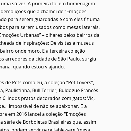
e uma só vez: A primeira foi em homenagem
 e demolições que a chamei de “Emoções
ado para serem guardadas e com eles fiz uma
bos para serem usados como mesas laterais.
Emoções Urbanas” – olhares pelos bairros da
cheada de inspirações: De visitas a museus
airro onde moro. E a terceira coleção
os arredores da cidade de São Paulo, surgiu
emana, quando estou viajando.
s de Pets como eu, a coleção “Pet Lovers”,
, Paulistinha, Bull Terrier, Buldogue Francês
6 lindos pratos decorados com gatos: Vic,
... Impossível de não se apaixonar. E a
Agora em 2016 lancei a coleção "Emoções
série de Borboletas Brasileiras que, assim
tos, podem servir para tableware (mesa