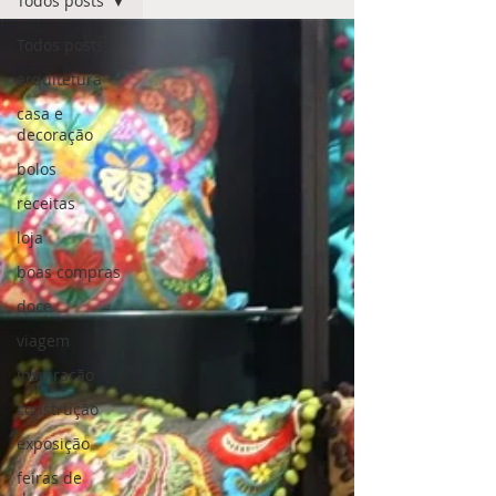
Todos posts
Todos posts
arquitetura
casa e
decoração
bolos
receitas
loja
boas compras
doce
viagem
inspiração
construção
exposição
feiras de