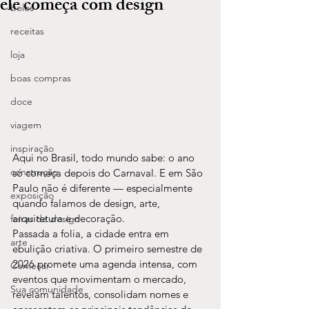
ele começa com design
bolos
receitas
loja
boas compras
doce
viagem
inspiração
Aqui no Brasil, todo mundo sabe: o ano 
construção
só começa depois do Carnaval. E em São 
Paulo não é diferente — especialmente 
exposição
quando falamos de design, arte, 
arquitetura e decoração.
feiras de design
Passada a folia, a cidade entra em 
arte
ebulição criativa. O primeiro semestre de 
2026 promete uma agenda intensa, com 
Começar
eventos que movimentam o mercado, 
Sua comunidade
revelam talentos, consolidam nomes e 