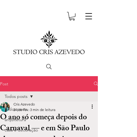
Post
Todos posts
Cris Azevedo
Todos posts
24 de fev.
3 min de leitura
O ano só começa depois do
arquitetura
Carnaval — e em São Paulo
casa e decoração