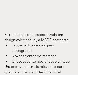
Feira internacional especializada em 
design colecionável, a MADE apresenta:
Lançamentos de designers 
consagrados
Novos talentos do mercado
Criações contemporâneas e vintage
Um dos eventos mais relevantes para 
quem acompanha o design autoral 
brasileiro e suas conexões globais.
👉 
Compre seu ingresso: 
https://www.mercadodeartedesign.com/
E onde eu entro nessa 
história?