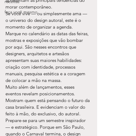
apresentam as principais tendências do 
receitas
morar contemporâneo.
faça você mesmo
Se você vive — ou simplesmente ama — 
o universo do design autoral, este é o 
momento de organizar a agenda.
Marque no calendário as datas das feiras, 
mostras e exposições que vão bombar 
por aqui. São nesses encontros que 
designers, arquitetos e artesãos 
apresentam suas maiores habilidades: 
criação com identidade, processos 
manuais, pesquisa estética e a coragem 
de colocar a mão na massa.
Muito além de lançamentos, esses 
eventos revelam posicionamentos. 
Mostram quem está pensando o futuro da 
casa brasileira. E evidenciam o valor do 
feito à mão, do exclusivo, do autoral.
Prepare-se para um semestre inspirador 
— e estratégico. Porque em São Paulo, 
quando o Carnaval termina, o design 